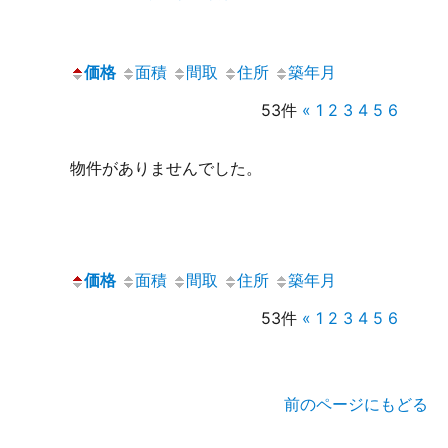
価格
面積
間取
住所
築年月
53件
«
1
2
3
4
5
6
物件がありませんでした。
価格
面積
間取
住所
築年月
53件
«
1
2
3
4
5
6
前のページにもどる