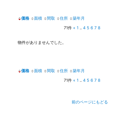
価格
面積
間取
住所
築年月
71件
«
1
..
4
5
6
7
8
物件がありませんでした。
価格
面積
間取
住所
築年月
71件
«
1
..
4
5
6
7
8
前のページにもどる