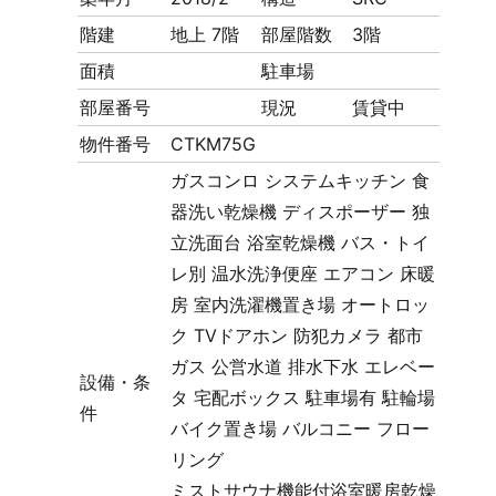
階建
地上 7階
部屋階数
3階
面積
駐車場
部屋番号
現況
賃貸中
物件番号
CTKM75G
ガスコンロ
システムキッチン
食
器洗い乾燥機
ディスポーザー
独
立洗面台
浴室乾燥機
バス・トイ
レ別
温水洗浄便座
エアコン
床暖
房
室内洗濯機置き場
オートロッ
ク
TVドアホン
防犯カメラ
都市
ガス
公営水道
排水下水
エレベー
設備・条
タ
宅配ボックス
駐車場有
駐輪場
件
バイク置き場
バルコニー
フロー
リング
ミストサウナ機能付浴室暖房乾燥