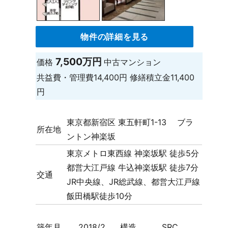
物件の詳細を見る
7,500万円
価格
中古マンション
共益費・管理費
14,400円
修繕積立金
11,400
円
東京都新宿区 東五軒町1-13 ブラ
所在地
ントン神楽坂
東京メトロ東西線 神楽坂駅 徒歩5分
都営大江戸線 牛込神楽坂駅 徒歩7分
交通
JR中央線、JR総武線、都営大江戸線
飯田橋駅徒歩10分
築年月
2018/2
構造
SRC