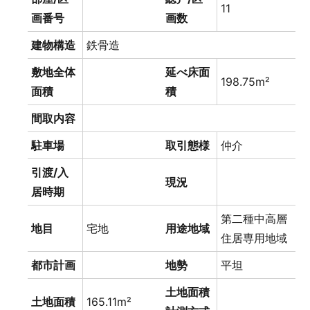
11
画番号
画数
建物構造
鉄骨造
敷地全体
延べ床面
198.75m²
面積
積
間取内容
駐車場
取引態様
仲介
引渡/入
現況
居時期
第二種中高層
地目
宅地
用途地域
住居専用地域
都市計画
地勢
平坦
土地面積
土地面積
165.11m²