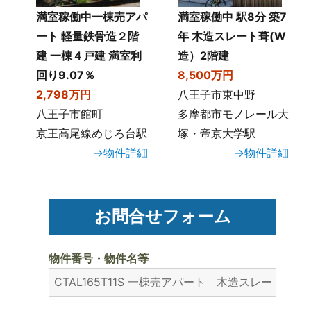
満室稼働中一棟売アパ
満室稼働中 駅8分 築7
ート 軽量鉄骨造２階
年 木造スレート葺(W
建 一棟４戸建 満室利
造）2階建
回り9.07％
8,500万円
2,798万円
八王子市東中野
八王子市館町
多摩都市モノレール大
京王高尾線めじろ台駅
塚・帝京大学駅
→物件詳細
→物件詳細
お問合せフォーム
物件番号・物件名等