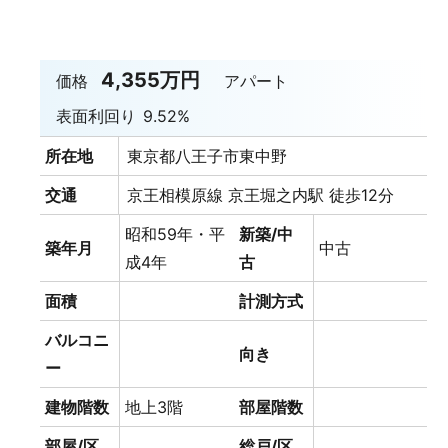
4,355万円
価格
アパート
表面利回り
9.52%
所在地
東京都八王子市東中野
交通
京王相模原線 京王堀之内駅 徒歩12分
昭和59年・平
新築/中
築年月
中古
成4年
古
面積
計測方式
バルコニ
向き
ー
建物階数
地上3階
部屋階数
部屋/区
総戸/区