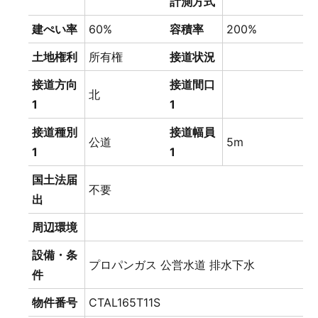
計測方式
建ぺい率
60%
容積率
200%
土地権利
所有権
接道状況
接道方向
接道間口
北
1
1
接道種別
接道幅員
公道
5m
1
1
国土法届
不要
出
周辺環境
設備・条
プロパンガス
公営水道
排水下水
件
物件番号
CTAL165T11S