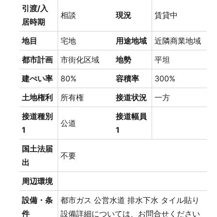
引渡/入
相談
現況
賃貸中
居時期
地目
宅地
用途地域
近隣商業地域
都市計画
市街化区域
地勢
平坦
建ぺい率
80%
容積率
300%
土地権利
所有権
接道状況
一方
接道種別
接道幅員
公道
1
1
国土法届
不要
出
周辺環境
設備・条
都市ガス
公営水道
排水下水
タイル貼り
件
設備詳細については、お問合せください