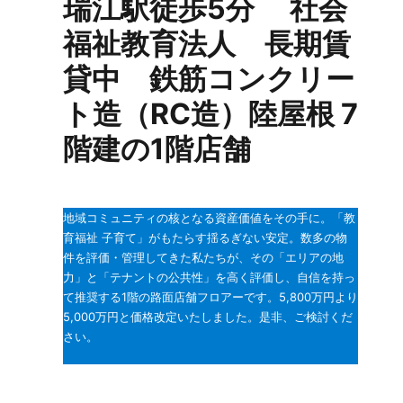
瑞江駅徒歩5分 社会
福祉教育法人 長期賃
貸中 鉄筋コンクリー
ト造（RC造）陸屋根 7
階建の1階店舗
地域コミュニティの核となる資産価値をその手に。「教
育福祉 子育て」がもたらす揺るぎない安定。数多の物
件を評価・管理してきた私たちが、その「エリアの地
力」と「テナントの公共性」を高く評価し、自信を持っ
て推奨する1階の路面店舗フロアーです。5,800万円より
5,000万円と価格改定いたしました。是非、ご検討くだ
さい。