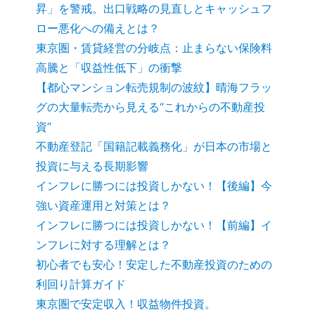
昇」を警戒。出口戦略の見直しとキャッシュフ
ロー悪化への備えとは？
東京圏・賃貸経営の分岐点：止まらない保険料
高騰と「収益性低下」の衝撃
【都心マンション転売規制の波紋】晴海フラッ
グの大量転売から見える“これからの不動産投
資”
不動産登記「国籍記載義務化」が日本の市場と
投資に与える長期影響
インフレに勝つには投資しかない！【後編】今
強い資産運用と対策とは？
インフレに勝つには投資しかない！【前編】イ
ンフレに対する理解とは？
初心者でも安心！安定した不動産投資のための
利回り計算ガイド
東京圏で安定収入！収益物件投資。