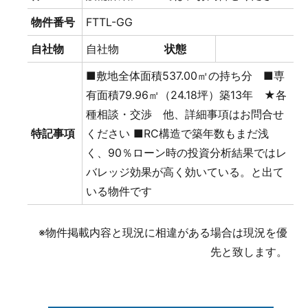
物件番号
FTTL-GG
自社物
自社物
状態
■敷地全体面積537.00㎡の持ち分 ■専
有面積79.96㎡（24.18坪）築13年 ★各
種相談・交渉 他、詳細事項はお問合せ
特記事項
ください ■RC構造で築年数もまだ浅
く、90％ローン時の投資分析結果ではレ
バレッジ効果が高く効いている。と出て
いる物件です
※物件掲載内容と現況に相違がある場合は現況を優
先と致します。