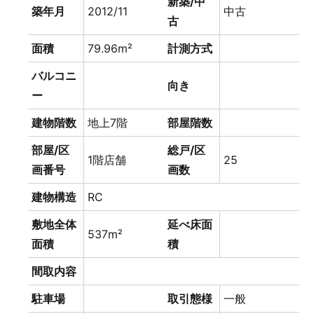
新築/中
築年月
2012/11
中古
古
面積
79.96m²
計測方式
バルコニ
向き
ー
建物階数
地上7階
部屋階数
部屋/区
総戸/区
1階店舗
25
画番号
画数
建物構造
RC
敷地全体
延べ床面
537m²
面積
積
間取内容
駐車場
取引態様
一般