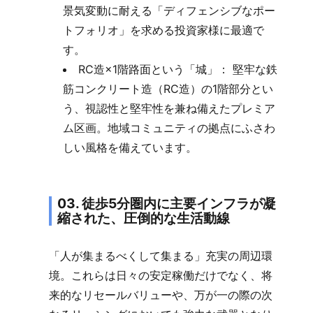
景気変動に耐える「ディフェンシブなポー
トフォリオ」を求める投資家様に最適で
す。
RC造×1階路面という「城」： 堅牢な鉄
筋コンクリート造（RC造）の1階部分とい
う、視認性と堅牢性を兼ね備えたプレミア
ム区画。地域コミュニティの拠点にふさわ
しい風格を備えています。
03. 徒歩5分圏内に主要インフラが凝
縮された、圧倒的な生活動線
「人が集まるべくして集まる」充実の周辺環
境。これらは日々の安定稼働だけでなく、将
来的なリセールバリューや、万が一の際の次