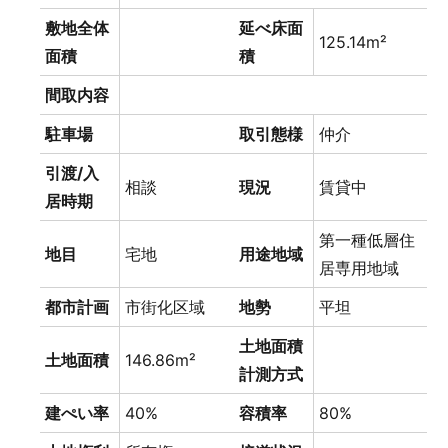
敷地全体
延べ床面
125.14m²
面積
積
間取内容
駐車場
取引態様
仲介
引渡/入
相談
現況
賃貸中
居時期
第一種低層住
地目
宅地
用途地域
居専用地域
都市計画
市街化区域
地勢
平坦
土地面積
土地面積
146.86m²
計測方式
建ぺい率
40%
容積率
80%