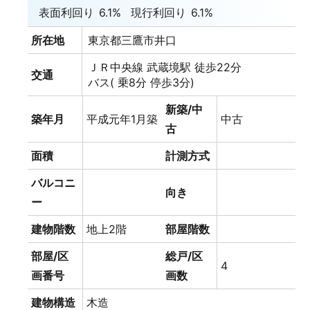
表面利回り
6.1%
現行利回り
6.1%
所在地
東京都三鷹市井口
ＪＲ中央線 武蔵境駅 徒歩22分
交通
バス( 乗8分 停歩3分)
新築/中
築年月
平成元年1月築
中古
古
面積
計測方式
バルコニ
向き
ー
建物階数
地上2階
部屋階数
部屋/区
総戸/区
4
画番号
画数
建物構造
木造