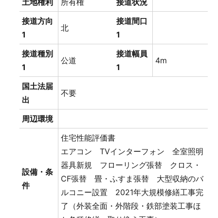
土地権利
所有権
接道状況
接道方向
接道間口
北
1
1
接道種別
接道幅員
公道
4m
1
1
国土法届
不要
出
周辺環境
住宅性能評価書
エアコン TVインターフォン 全室照明
器具新規 フローリング張替 クロス・
設備・条
CF張替 畳・ふすま張替 大型収納のバ
件
ルコニー設置 2021年大規模修繕工事完
了（外装全面・外階段・鉄部塗装工事ほ