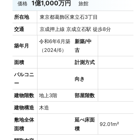
1億1,000万円
価格
旅館
所在地
東京都葛飾区東立石3丁目
交通
京成押上線 京成立石駅 徒歩8分
令和6年6月築
新築/中
築年月
（2024/6）
古
面積
計測方式
バルコニ
向き
ー
建物階数
地上3階
部屋階数
建物構造
木造
敷地全体
延べ床面
92.01m²
面積
積