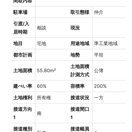
間取内容
駐車場
取引態様
仲介
引渡/入
相談
現況
居時期
地目
宅地
用途地域
準工業地域
都市計画
地勢
平坦
土地面積
土地面積
55.80m²
公簿
計測方式
建ぺい率
60%
容積率
200%
土地権利
所有権
接道状況
一方
接道方向
接道間口
南
1
1
接道種別
接道幅員