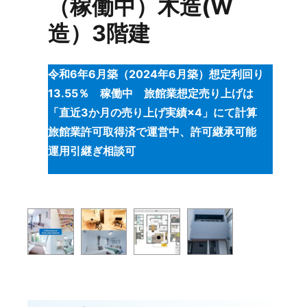
（稼働中）木造(W
造）3階建
令和6年6月築（2024年6月築）想定利回り
13.55％ 稼働中 旅館業想定売り上げは
「直近3か月の売り上げ実績×4」にて計算
旅館業許可取得済で運営中、許可継承可能
運用引継ぎ相談可