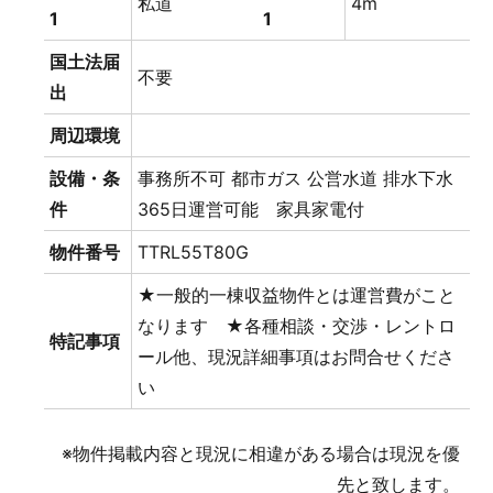
私道
4m
1
1
国土法届
不要
出
周辺環境
設備・条
事務所不可
都市ガス
公営水道
排水下水
件
365日運営可能 家具家電付
物件番号
TTRL55T80G
★一般的一棟収益物件とは運営費がこと
なります ★各種相談・交渉・レントロ
特記事項
ール他、現況詳細事項はお問合せくださ
い
※物件掲載内容と現況に相違がある場合は現況を優
先と致します。