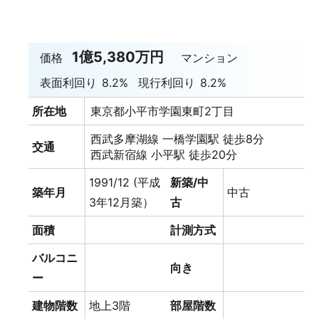
1億5,380万円
価格
マンション
表面利回り
8.2%
現行利回り
8.2%
所在地
東京都小平市学園東町2丁目
西武多摩湖線 一橋学園駅 徒歩8分
交通
西武新宿線 小平駅 徒歩20分
1991/12 (平成
新築/中
築年月
中古
3年12月築）
古
面積
計測方式
バルコニ
向き
ー
建物階数
地上3階
部屋階数