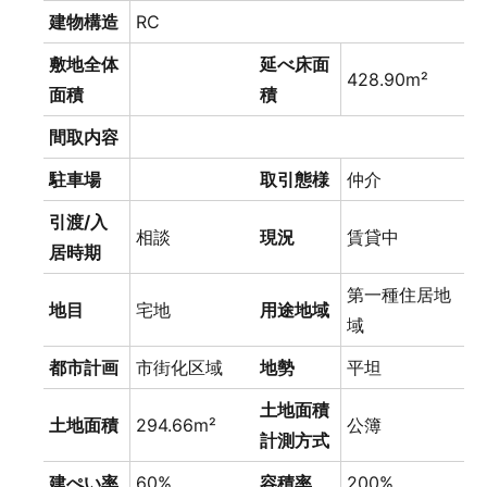
建物構造
RC
敷地全体
延べ床面
428.90m²
面積
積
間取内容
駐車場
取引態様
仲介
引渡/入
相談
現況
賃貸中
居時期
第一種住居地
地目
宅地
用途地域
域
都市計画
市街化区域
地勢
平坦
土地面積
土地面積
294.66m²
公簿
計測方式
建ぺい率
60%
容積率
200%