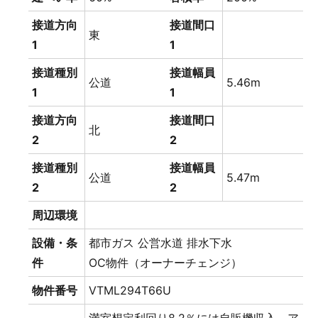
接道方向
接道間口
東
1
1
接道種別
接道幅員
公道
5.46m
1
1
接道方向
接道間口
北
2
2
接道種別
接道幅員
公道
5.47m
2
2
周辺環境
設備・条
都市ガス
公営水道
排水下水
件
OC物件（オーナーチェンジ）
物件番号
VTML294T66U
満室想定利回り8.2％には自販機収入 ア