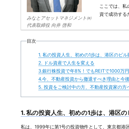
ここでは、私
資で成功する
みなとアセットマネジメント㈱
代表取締役 向井 啓和
目次
1. 私の投資人生、初めの1歩は、港区のビル
2. ドル資産で人生を変える
3.銀行株投資で年8%！でもREITで1000
4.今、不動産投資から撤退すべき理由と今
5. 投資をご検討中の方、不動産投資家の方
1. 私の投資人生、初めの1歩は、港区
私は、1999年に第1号の投資物件として、東京都