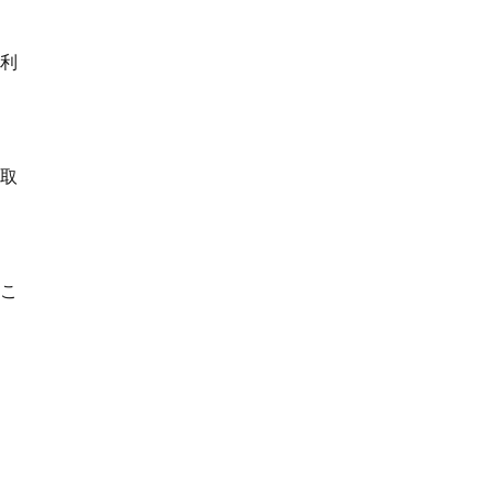
利
取
こ