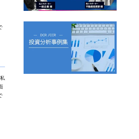
で
、私
面
で