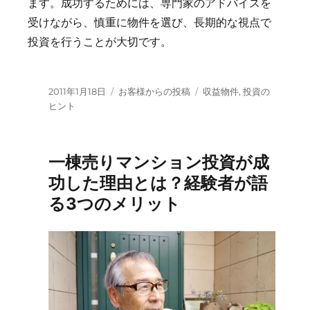
ます。成功するためには、専門家のアドバイスを
受けながら、慎重に物件を選び、長期的な視点で
投資を行うことが大切です。
投
カ
タ
2011年1月18日
お客様からの投稿
収益物件
,
投資の
稿
テ
グ
ヒント
日:
ゴ
リ
ー
一棟売りマンション投資が成
功した理由とは？経験者が語
る3つのメリット