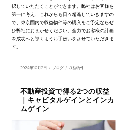
択していただくことができます。弊社はお客様を
第一に考え、これからも日々精進していきますの
で、東京圏内で収益物件等の購入をご予定ならぜ
ひ弊社におまかせください。全力でお客様の計画
を成功へと導くようお手伝いをさせていただきま
す。
投
カ
タ
2024年10月3日
ブログ
収益物件
稿
テ
グ
日:
ゴ
リ
不動産投資で得る2つの収益
ー
｜キャピタルゲインとインカ
ムゲイン