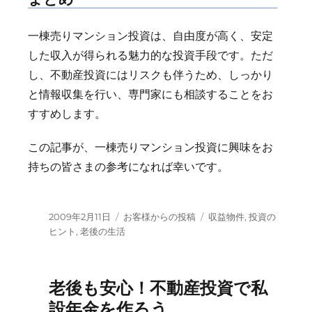
一棟売りマンション投資は、自由度が高く、安定
した収入が得られる魅力的な投資手段です。ただ
し、不動産投資にはリスクも伴うため、しっかり
と情報収集を行い、専門家にも相談することをお
すすめします。
この記事が、一棟売りマンション投資に興味をお
持ちの皆さまの参考になれば幸いです。
投
カ
タ
2009年2月11日
お客様からの投稿
収益物件
,
投資の
稿
テ
グ
ヒント
,
老後の生活
日:
ゴ
リ
ー
老後も安心！不動産投資で私
設年金を作ろう