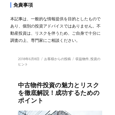
免責事項
本記事は、一般的な情報提供を目的としたもので
あり、個別の投資アドバイスではありません。不
動産投資は、リスクを伴うため、ご自身で十分に
調査の上、専門家にご相談ください。
投
カ
タ
2018年6月8日
お客様からの投稿
収益物件
,
投資の
稿
テ
グ
ヒント
日:
ゴ
リ
ー
中古物件投資の魅力とリスク
を徹底解説！成功するための
ポイント